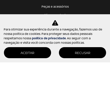
Peças e acessórios
Nissan protect
CONTATO
Para otimizar sua experiência durante a navegação, fazemos uso de
nossa política de cookies. Para proteger seus dados pessoais
Quem somos
respeitamos nossa
política de privacidade
. Ao seguir com a
navegação e visita você concorda com nossas políticas.
Fale conosco
Trabalhe conosco
ACEITAR
RECUSAR
Política de privacidade
KATANA VEICULOS LTDA
12.275.766/0001-68
Desenvolvido pela DEALERSPACE ® Direitos Reservados.