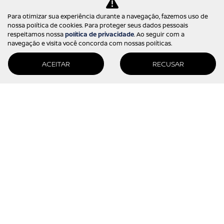
Seguro
Para otimizar sua experiência durante a navegação, fazemos uso de
nossa política de cookies. Para proteger seus dados pessoais
Financiamento
respeitamos nossa
política de privacidade
. Ao seguir com a
navegação e visita você concorda com nossas políticas.
PÓS-VENDAS
ACEITAR
RECUSAR
Agendamento
Revisão
Peças e acessórios
Nissan protect
CONTATO
Quem somos
Fale conosco
Trabalhe conosco
Política de privacidade