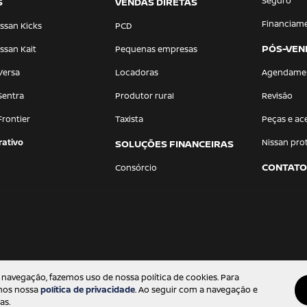
Seguro
S
VENDAS DIRETAS
Financiam
ssan Kicks
PCD
PÓS-VEN
ssan Kait
Pequenas empresas
Versa
Locadoras
Agendame
Sentra
Produtor rural
Revisão
Frontier
Taxista
Peças e ac
ativo
Nissan pro
SOLUÇÕES FINANCEIRAS
CONTATO
Consórcio
 navegação, fazemos uso de nossa política de cookies. Para
amos nossa
política de privacidade
. Ao seguir com a navegação e
as.
Desenvolvido pela DEALERSPACE ® Direitos Reservados.