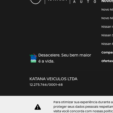
NOVO
Novo Ni
Novo Ni
Nissan 
Nissan 
Nissan 
Compar
Desacelere. Seu bem maior
é a vida.
Ofertas
KATANA VEICULOS LTDA
12.275.766/0001-68
Para otimizar sua experiência durante a
proteger seus dados pessoais respeit
visita você concorda com nossas polític