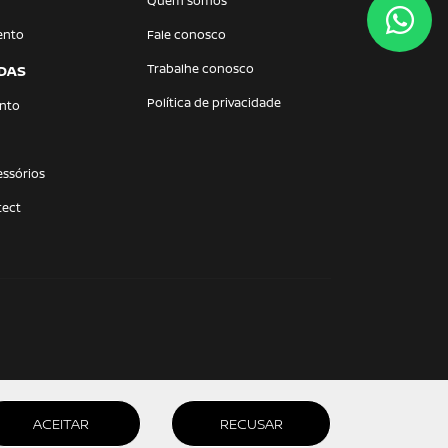
Quem somos
ento
Fale conosco
Trabalhe conosco
DAS
Política de privacidade
nto
essórios
tect
ACEITAR
RECUSAR