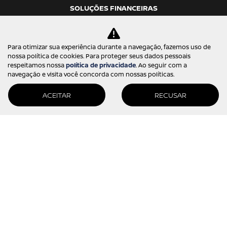
SOLUÇÕES FINANCEIRAS
Consórcio
Seguro
Para otimizar sua experiência durante a navegação, fazemos uso de
nossa política de cookies. Para proteger seus dados pessoais
Financiamento
respeitamos nossa
política de privacidade
. Ao seguir com a
navegação e visita você concorda com nossas políticas.
PÓS-VENDAS
ACEITAR
RECUSAR
Agendamento
Revisão
Peças e acessórios
Nissan protect
CONTATO
Quem somos
Fale conosco
Trabalhe conosco