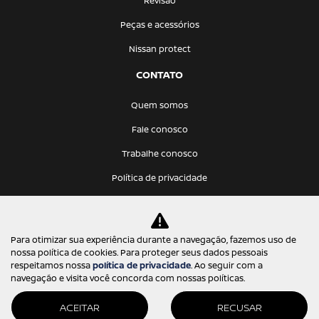
Revisão
Peças e acessórios
Nissan protect
CONTATO
Quem somos
Fale conosco
Trabalhe conosco
Política de privacidade
KATANA VEICULOS LTDA
Para otimizar sua experiência durante a navegação, fazemos uso de
12.275.766/0001-68
nossa política de cookies. Para proteger seus dados pessoais
respeitamos nossa
política de privacidade
. Ao seguir com a
navegação e visita você concorda com nossas políticas.
ACEITAR
RECUSAR
Desenvolvido pela DEALERSPACE ® Direitos Reservados.