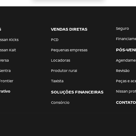
Seguro
S
VENDAS DIRETAS
Financiam
ssan Kicks
PCD
PÓS-VEN
ssan Kait
Pequenas empresas
Versa
Locadoras
Agendame
Sentra
Produtor rural
Revisão
Frontier
Taxista
Peças e ac
ativo
Nissan pro
SOLUÇÕES FINANCEIRAS
CONTATO
Consórcio